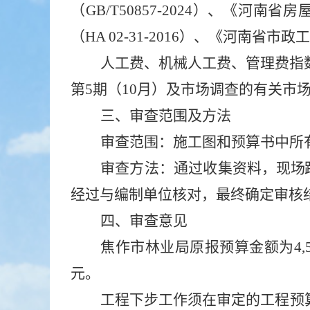
（
GB/T50857-2024）
、
《河南省房
（
HA 02-31-2016）、
《河南省市政工
人工费、机械人工费、管理费指
第5期（10月）及市场调查的有关市场
三、审查范围及方法
审查范围：
施工图和
预算书中
所
审查方法：通过收集资料，
现场
经过与编制单位核对，最终确定审核
四、审查意见
焦作市林业局
原报预算金额为
4,
元。
工程下步工作须在审定的工程预