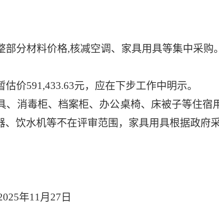
整
部分
材料价格
,核减空调、家具用具等集中采购
暂估价
591
,
433.63元，应在下步工作中明示。
具、消毒柜、档案柜、办公桌椅、床被子等住宿
器、饮水机等不在评审范围，家具用具根据政府
20
25
年
11
月
27
日