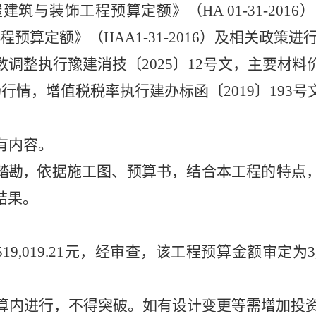
屋建筑与装饰工程预算定额》（
HA 01-31-2016
程预算定额》（
HAA1-31-2016）
及相关政策进
数调整执行豫建消技〔
2025〕12号文，主要材
行情，增值税税率执行建办标函〔2019〕193号
有内容。
踏勘，
依据
施工图、预算书
，
结合本工程的特点
结果。
519,019.21
元，经审查，该工程预算金额审定为
3
算内进行，不得突破。
如有设计变更等需增加投