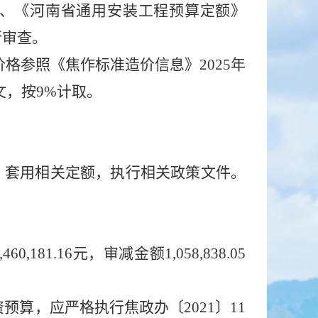
）、
《河南省通用安装工程预算定额》
行审查。
料价格参照《焦作标准造价信息》2025年
文，按9%计取。
，套用相关定额，执行相关政策文件。
,460,181.16
元，审减金
额
1,058,838.05
资预算，应严格执行焦政办〔
20
21
〕
11