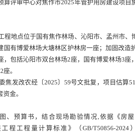
预算评审中心
对焦作市
2025年管护用房建设项目
工程
地点位于国有焦作林场、沁阳市、孟州市、
建国有博爱林场大塘林区护林房一座；加固改造
座，包括沁阳市双台林场2座，国有博爱林场3座
2座。
委焦发改农经
〔
202
5
〕
59号文批复，项目估算
5
套资金。
图、
预算书
，
结合现场勘验情况
,依据
《房屋
装工程工程量计算
标准
》（
GB
/T
50856
-2024