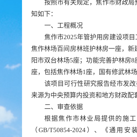
按照市有关规定
，
焦作市财政局
知
如下：
一
、
工程概况
焦作市
2025年管护用房建设项目
焦作林场百间房林班护林房一座，新
阳市双台林场5座；功能完善护林房8
座，包括焦作林场1座，国有修武林场
该项目可行性研究报告经市发改
来源为中央预算内投资和地方财政配
二、审查依据
根据
焦作市林业局
提供的
施工
（
GB/T50854-2024
）、
《通用安