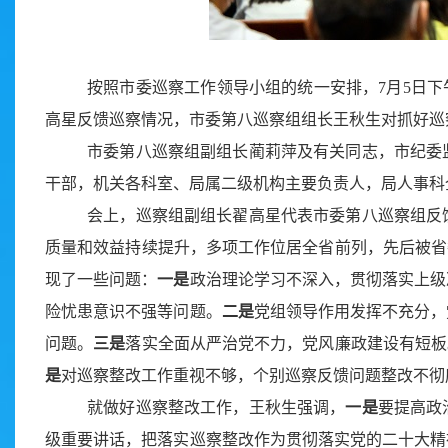
按照市委巡察工作领导小组的统一安排，7月5
日下
高星反馈巡察情况，市委第八巡察组组长王秋生对抓好巡
市委第八巡察组副组长蔺莉萍及有关同志，市纪委
干部，机关各科室、局属二级机构主要负责人，局人事科
会上，巡察组副组长翟高星代表市委第八巡察组反
质量和效益持续提升，多项工作位居全省前列，先后被省
现了一些问题：
一是
政治理论学习不深入，贯彻落实上级
险忧患意识不强等问题。
二是
党组领导作用发挥不充分，
问题。
三是
落实全面从严治党不力，党风廉政建设有短板
是
对巡察整改工作重视不够，个别巡察反馈问题整改不彻
就做好巡察整改工作，王秋生强调，
一是
要提高政
级重要讲话，把落实巡察整改作为贯彻落实党的二十大精